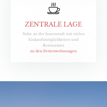
ZENTRALE LAGE
Nahe an der Innenstadt mit vielen
Einkaufsmöglichkeiten und
Restaurants
zu den Ferienwohnungen