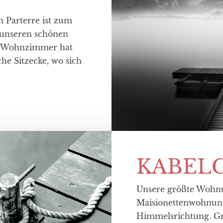
Parterre ist zum
n unseren schönen
s Wohnzimmer hat
he Sitzecke, wo sich
KABEL
Unsere größte Wohnun
Maisionettenwohnung
Himmelsrichtung. G