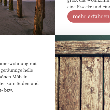
groß, das Wohnzimme
eine Essecke und ein
mehr erfahren
zimmerwohnung mit
 geräumige helle
chönen Möbeln
nster zum Süden und
t- bzw.