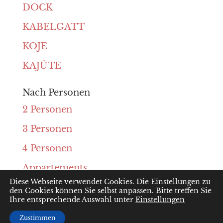
DOCK
KABELGATT
KOJE
KAJÜTE
Nach Personen
2 Personen
3 Personen
4 Personen
Appartements
Diese Webseite verwendet Cookies. Die Einstellungen zu
den Cookies können Sie selbst anpassen. Bitte treffen Sie
Ihre entsprechende Auswahl unter
Einstellungen
Designed by
Webdesign-Sylt
Zustimmen