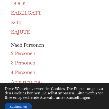
DOCK
KABELGATT
KOJE
KAJÜTE
Nach Personen
2 Personen
3 Personen
4 Personen
Appartements
Diese Webseite verwendet Cookies. Die Einstellungen zu
den Cookies können Sie selbst anpassen. Bitte treffen Sie
Ihre entsprechende Auswahl unter
Einstellungen
Designed by
Webdesign-Sylt
Zustimmen